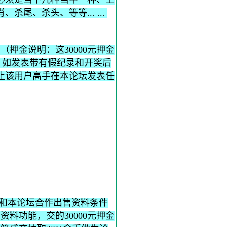
、杀头、等等... ...
押金说明：这30000元押金
，如发表带有假纪录和开奖后
禁止该用户高手在本论坛发表任
定:和本论坛合作出售资料条件
料功能，交的30000元押金