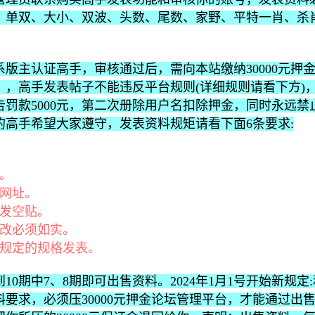
单双、大小、双波、头数、尾数、家野、平特一肖、杀肖、杀尾
版主认证高手，审核通过后，需向本站缴纳30000元押金（
），高手发表帖子不能违反平台规则(详细规则请看下方)
罚款5000元，第二次册除用户名扣除押金，同时永远
的高手希望大家遵守，发表资料规矩请看下面6条要求:
。
和网址。
能发空贴。
更改必须如实。
坛规定的规格发表。
10期中7、8期即可出售资料。2024年1月1号开始新规
要求，必须压30000元押金论坛管理平台，才能通过出售资