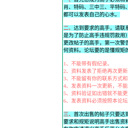
肖、特码、三中三、平特码、
都可以发表自己的心水。
二、
达到要求的高手，请联系
是为了防止高手违规罚款用
更改帖子的高手，第一次警告
何资料。论坛要的是懂规矩
1、不能带有假纪录。
2、资料发表了拒绝再次更新
3、不能留有你的联系方式
4、发表资料一次更新，不
5、资料验证如出错就不能
6、发表资料必须按照本论
三、
首次出售的帖子只要达到
要求和规矩说明高手出售资料