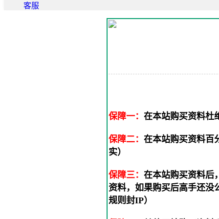
客服
保障一：
在本站购买资料杜
保障二：
在本站购买资料百
实）
保障三：
在本站购买资料后
资料，如果购买后高手还没
规则封IP）