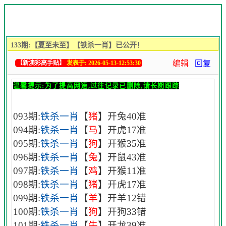
133期:【夏至未至】【铁杀一肖】已公开！
编辑
回复
【新澳彩高手贴】
发表于: 2026-05-13-12:53:30
温馨提示:为了提高网速,过往记录已删除,请长期跟踪
093期:
铁杀一肖
【
猪
】开兔40准
094期:
铁杀一肖
【
马
】开虎17准
095期:
铁杀一肖
【
狗
】开猴35准
096期:
铁杀一肖
【
兔
】开鼠43准
097期:
铁杀一肖
【
鸡
】开猴11准
098期:
铁杀一肖
【
猪
】开虎17准
099期:
铁杀一肖
【
羊
】开羊12错
100期:
铁杀一肖
【
狗
】开狗33错
101期:
铁杀一肖
【
牛
】开龙39准