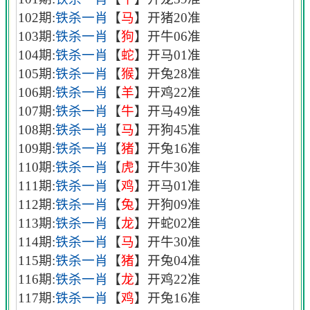
102期:
铁杀一肖
【
马
】开猪20准
103期:
铁杀一肖
【
狗
】开牛06准
104期:
铁杀一肖
【
蛇
】开马01准
105期:
铁杀一肖
【
猴
】开兔28准
106期:
铁杀一肖
【
羊
】开鸡22准
107期:
铁杀一肖
【
牛
】开马49准
108期:
铁杀一肖
【
马
】开狗45准
109期:
铁杀一肖
【
猪
】开兔16准
110期:
铁杀一肖
【
虎
】开牛30准
111期:
铁杀一肖
【
鸡
】开马01准
112期:
铁杀一肖
【
兔
】开狗09准
113期:
铁杀一肖
【
龙
】开蛇02准
114期:
铁杀一肖
【
马
】开牛30准
115期:
铁杀一肖
【
猪
】开兔04准
116期:
铁杀一肖
【
龙
】开鸡22准
117期:
铁杀一肖
【
鸡
】开兔16准