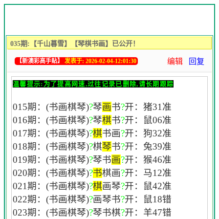
035期:【千山暮雪】【琴棋书画】已公开！
编辑
回复
【新澳彩高手贴】
发表于: 2026-02-04-12:01:30
温馨提示:为了提高网速,过往记录已删除,请长期跟踪
015期：(书画棋琴)
?
琴
画
书
?
开：猪31准
016期：(书画棋琴)
?
琴
棋
书
?
开：鼠06准
017期：(书画棋琴)
?
棋
书画
?
开：狗32准
018期：(书画棋琴)
?
棋
琴
书
?
开：兔39准
019期：(书画棋琴)
?
琴书
画
?
开：猴46准
020期：(书画棋琴)
?
书
棋画
?
开：马12准
021期：(书画棋琴)
?
棋
画琴
?
开：鼠42准
022期：(书画棋琴)
?
画琴书
?
开：鼠18错
023期：(书画棋琴)
?
琴书棋
?
开：羊47错