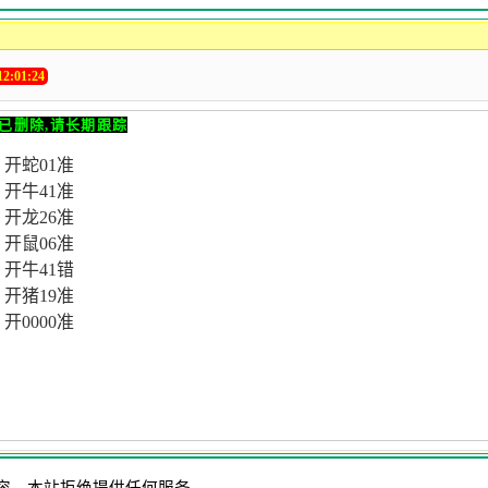
2:01:24
已删除,请长期跟踪
开蛇01准
】开牛41准
开龙26准
开鼠06准
开牛41错
】开猪19准
开0000准
容，本站拒绝提供任何服务。